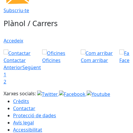
Subscriu-te
Plànol / Carrers
Accedeix
Contactar
Oficines
Com arribar
Faceb
Anterior
Següent
1
2
Xarxes socials:
Crèdits
Contactar
Protecció de dades
Avís legal
Accessibilitat