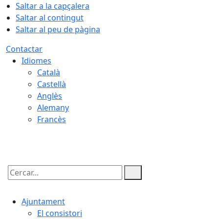
Saltar a la capçalera
Saltar al contingut
Saltar al peu de pàgina
Contactar
Idiomes
Català
Castellà
Anglès
Alemany
Francès
06.08.2026 | 11:32
Cercar:
Ajuntament
El consistori