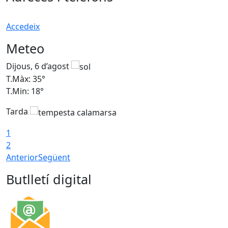
Accedeix
Meteo
Dijous, 6 d’agost
D
T.Màx: 35°
T
T.Min: 18°
T
Tarda
T
1
2
Anterior
Següent
Butlletí digital