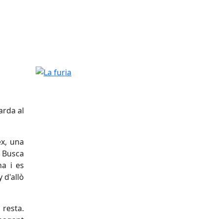
La furia
arda al
ex, una
. Busca
na i es
y d'allò
 resta.