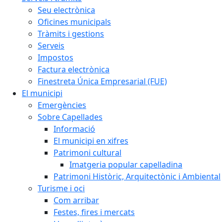
Seu electrònica
Oficines municipals
Tràmits i gestions
Serveis
Impostos
Factura electrònica
Finestreta Única Empresarial (FUE)
El municipi
Emergències
Sobre Capellades
Informació
El municipi en xifres
Patrimoni cultural
Imatgeria popular capelladina
Patrimoni Històric, Arquitectònic i Ambiental
Turisme i oci
Com arribar
Festes, fires i mercats