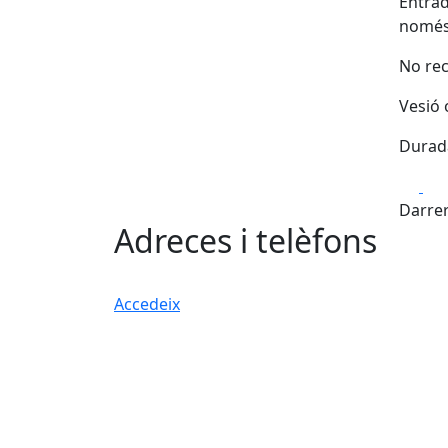
Entrad
només 
No re
Vesió o
Durada
Fa
Darrer
Adreces i telèfons
Accedeix