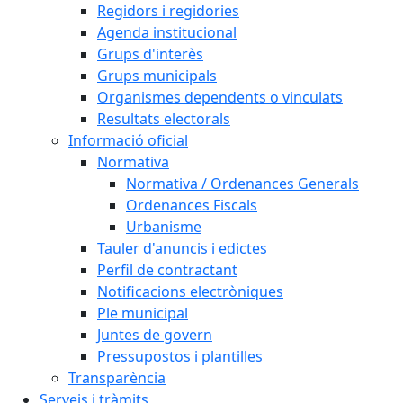
Regidors i regidories
Agenda institucional
Grups d'interès
Grups municipals
Organismes dependents o vinculats
Resultats electorals
Informació oficial
Normativa
Normativa / Ordenances Generals
Ordenances Fiscals
Urbanisme
Tauler d'anuncis i edictes
Perfil de contractant
Notificacions electròniques
Ple municipal
Juntes de govern
Pressupostos i plantilles
Transparència
Serveis i tràmits