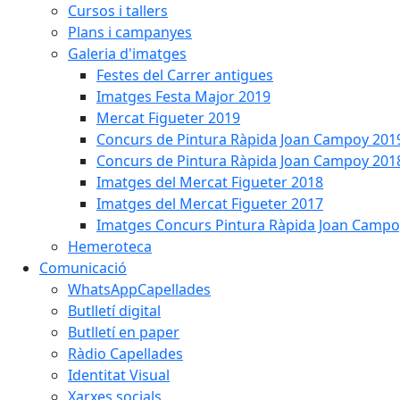
Cursos i tallers
Plans i campanyes
Galeria d'imatges
Festes del Carrer antigues
Imatges Festa Major 2019
Mercat Figueter 2019
Concurs de Pintura Ràpida Joan Campoy 201
Concurs de Pintura Ràpida Joan Campoy 201
Imatges del Mercat Figueter 2018
Imatges del Mercat Figueter 2017
Imatges Concurs Pintura Ràpida Joan Campo
Hemeroteca
Comunicació
WhatsAppCapellades
Butlletí digital
Butlletí en paper
Ràdio Capellades
Identitat Visual
Xarxes socials