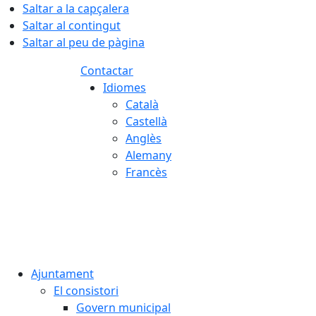
Saltar a la capçalera
Saltar al contingut
Saltar al peu de pàgina
Contactar
Idiomes
Català
Castellà
Anglès
Alemany
Francès
07.08.2026 | 09:28
Ajuntament
El consistori
Govern municipal