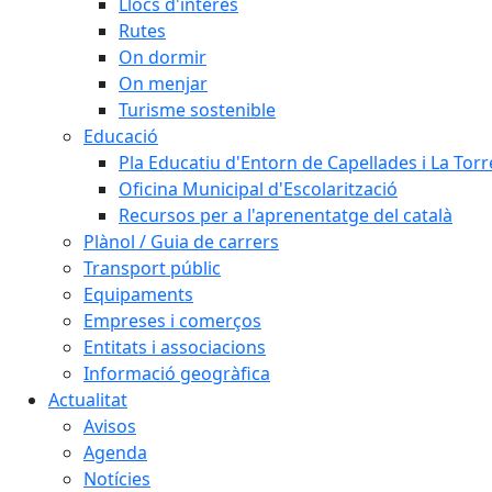
Llocs d'interès
Rutes
On dormir
On menjar
Turisme sostenible
Educació
Pla Educatiu d'Entorn de Capellades i La Tor
Oficina Municipal d'Escolarització
Recursos per a l'aprenentatge del català
Plànol / Guia de carrers
Transport públic
Equipaments
Empreses i comerços
Entitats i associacions
Informació geogràfica
Actualitat
Avisos
Agenda
Notícies