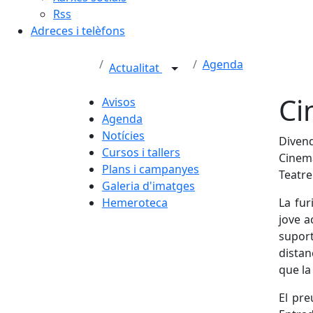
Rss
Adreces i telèfons
Agenda
Actualitat
Ci
Avisos
Agenda
Notícies
Divend
Cursos i tallers
Cinema
Plans i campanyes
Teatre 
Galeria d'imatges
Hemeroteca
La fur
jove a
suport
distanc
que la
El pre