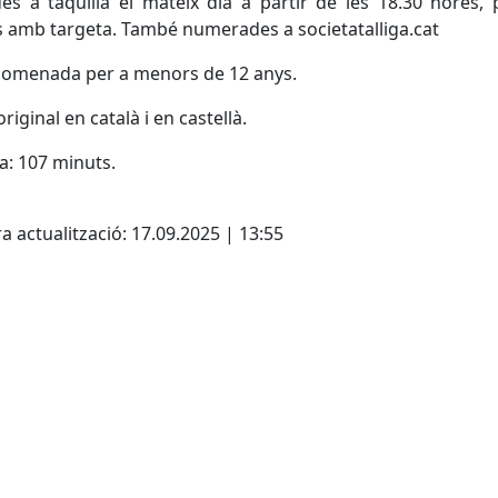
es a taquilla el mateix dia a partir de les 18.30 hores,
amb targeta. També numerades a societatalliga.cat
comenada per a menors de 12 anys.
riginal en català i en castellà.
: 107 minuts.
cebook
X
a actualització: 17.09.2025 | 13:55