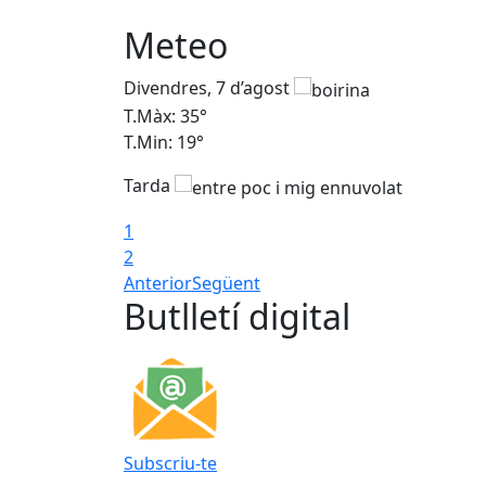
Meteo
Divendres, 7 d’agost
T.Màx: 35°
T.Min: 19°
Tarda
1
2
Anterior
Següent
Butlletí digital
Subscriu-te