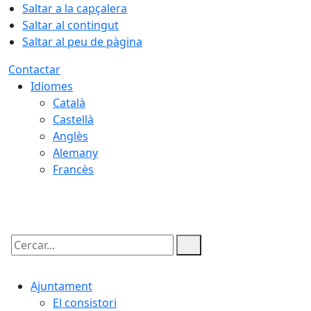
Saltar a la capçalera
Saltar al contingut
Saltar al peu de pàgina
Contactar
Idiomes
Català
Castellà
Anglès
Alemany
Francès
08.08.2026 | 14:28
Cercar:
Ajuntament
El consistori