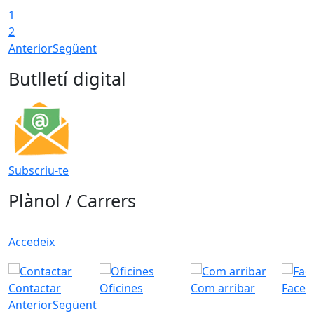
1
2
Anterior
Següent
Butlletí digital
Subscriu-te
Plànol / Carrers
Accedeix
Contactar
Oficines
Com arribar
Faceb
Anterior
Següent