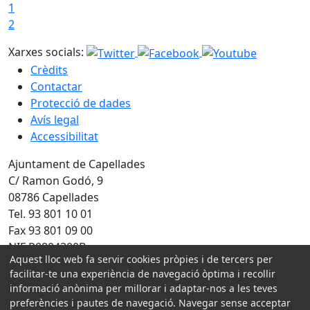
1
2
Xarxes socials:
Crèdits
Contactar
Protecció de dades
Avís legal
Accessibilitat
Ajuntament de Capellades
C/ Ramon Godó, 9
08786 Capellades
Tel. 93 801 10 01
Fax 93 801 09 00
NIF P0804300B
Aquest lloc web fa servir cookies pròpies i de tercers per
Amb la col·laboració de:
facilitar-te una experiència de navegació òptima i recollir
informació anònima per millorar i adaptar-nos a les teves
preferències i pautes de navegació. Navegar sense acceptar