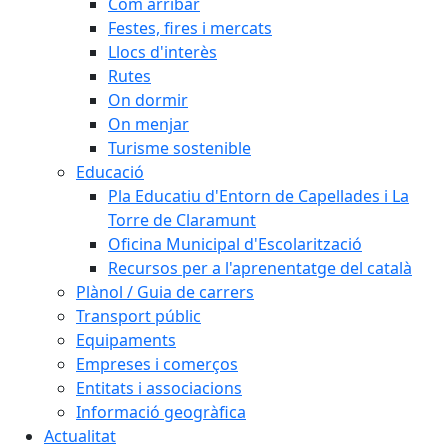
Com arribar
Festes, fires i mercats
Llocs d'interès
Rutes
On dormir
On menjar
Turisme sostenible
Educació
Pla Educatiu d'Entorn de Capellades i La
Torre de Claramunt
Oficina Municipal d'Escolarització
Recursos per a l'aprenentatge del català
Plànol / Guia de carrers
Transport públic
Equipaments
Empreses i comerços
Entitats i associacions
Informació geogràfica
Actualitat