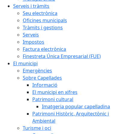
Serveis i tràmits
Seu electrònica
Oficines municipals
Tràmits i gestions
Serveis
Impostos
Factura electrònica
Finestreta Única Empresarial (FUE)
El municipi
Emergències
Sobre Capellades
Informació
El municipi en xifres
Patrimoni cultural
Imatgeria popular capelladina
Patrimoni Històric, Arquitectònic i
Ambiental
Turisme i oci