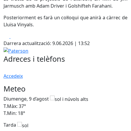
Jarmusch amb Adam Driver i Golshifteh Farahani.
Posteriorment es farà un col·loqui que anirà a càrrec de
Lluïsa Vinyals.
Facebook
X
Darrera actualització: 9.06.2026 | 13:52
Paterson
Adreces i telèfons
Accedeix
Meteo
Diumenge, 9 d’agost
D
T.Màx: 37°
T
T.Min: 18°
T
Tarda
T