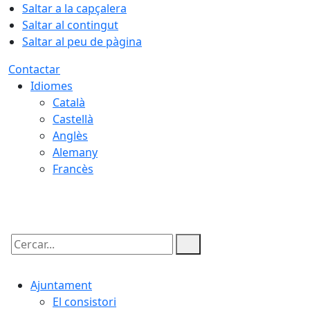
Saltar a la capçalera
Saltar al contingut
Saltar al peu de pàgina
Contactar
Idiomes
Català
Castellà
Anglès
Alemany
Francès
08.08.2026 | 20:42
Cercar:
Ajuntament
El consistori