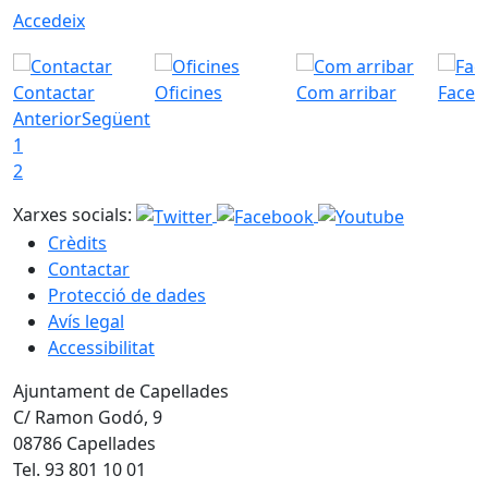
Accedeix
Contactar
Oficines
Com arribar
Faceb
Anterior
Següent
1
2
Xarxes socials:
Crèdits
Contactar
Protecció de dades
Avís legal
Accessibilitat
Ajuntament de Capellades
C/ Ramon Godó, 9
08786 Capellades
Tel. 93 801 10 01