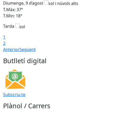
Diumenge, 9 d’agost
D
T.Màx: 37°
T
T.Min: 18°
T
Tarda
T
1
2
Anterior
Següent
Butlletí digital
Subscriu-te
Plànol / Carrers