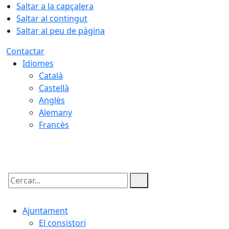
Saltar a la capçalera
Saltar al contingut
Saltar al peu de pàgina
Contactar
Idiomes
Català
Castellà
Anglès
Alemany
Francès
07.08.2026 | 10:06
Cercar:
Ajuntament
El consistori