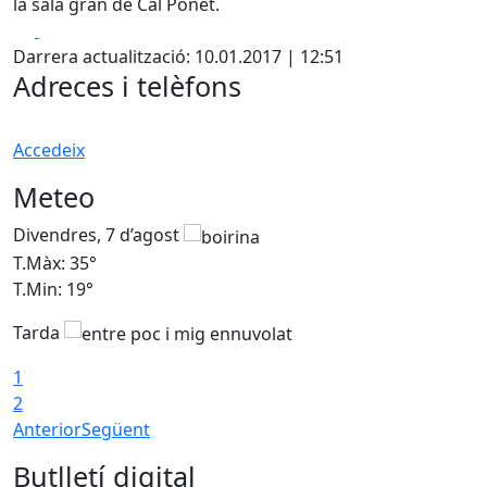
la sala gran de Cal Ponet.
Facebook
X
Darrera actualització: 10.01.2017 | 12:51
Adreces i telèfons
Accedeix
Meteo
Divendres, 7 d’agost
D
T.Màx: 35°
T
T.Min: 19°
T
Tarda
T
1
2
Anterior
Següent
Butlletí digital