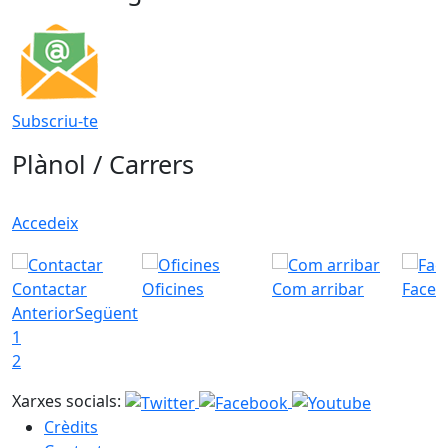
Subscriu-te
Plànol / Carrers
Accedeix
Contactar
Oficines
Com arribar
Faceb
Anterior
Següent
1
2
Xarxes socials:
Crèdits