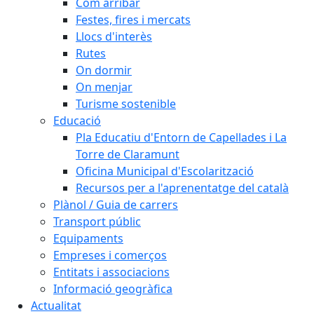
Com arribar
Festes, fires i mercats
Llocs d'interès
Rutes
On dormir
On menjar
Turisme sostenible
Educació
Pla Educatiu d'Entorn de Capellades i La
Torre de Claramunt
Oficina Municipal d'Escolarització
Recursos per a l'aprenentatge del català
Plànol / Guia de carrers
Transport públic
Equipaments
Empreses i comerços
Entitats i associacions
Informació geogràfica
Actualitat