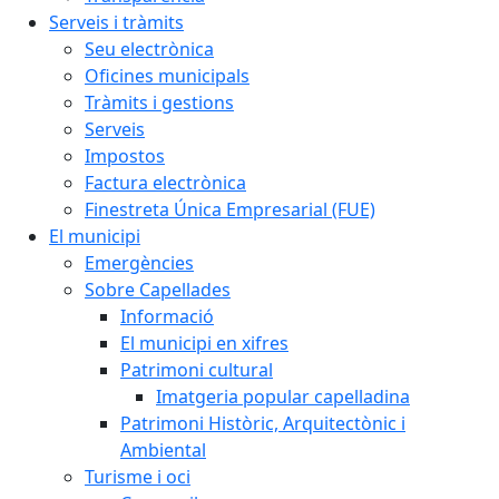
Serveis i tràmits
Seu electrònica
Oficines municipals
Tràmits i gestions
Serveis
Impostos
Factura electrònica
Finestreta Única Empresarial (FUE)
El municipi
Emergències
Sobre Capellades
Informació
El municipi en xifres
Patrimoni cultural
Imatgeria popular capelladina
Patrimoni Històric, Arquitectònic i
Ambiental
Turisme i oci