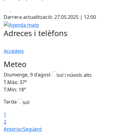
Facebook
X
Darrera actualització: 27.05.2025 | 12:00
Agenda maig
Adreces i telèfons
Accedeix
Meteo
Diumenge, 9 d’agost
D
T.Màx: 37°
T
T.Min: 18°
T
Tarda
T
1
2
Anterior
Següent