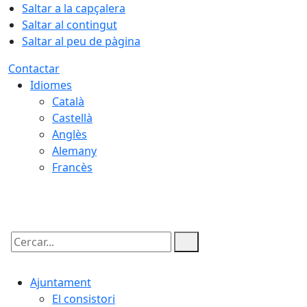
Saltar a la capçalera
Saltar al contingut
Saltar al peu de pàgina
Contactar
Idiomes
Català
Castellà
Anglès
Alemany
Francès
09.08.2026 | 11:04
Cercar:
Ajuntament
El consistori