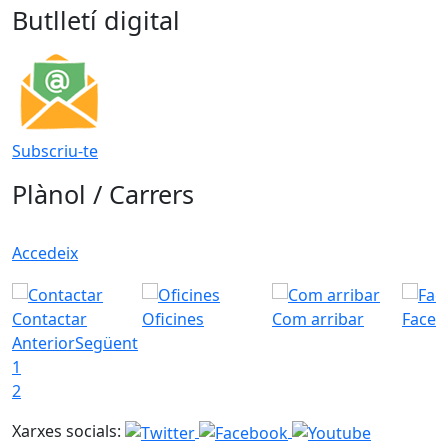
Butlletí digital
Subscriu-te
Plànol / Carrers
Accedeix
Contactar
Oficines
Com arribar
Faceb
Anterior
Següent
1
2
Xarxes socials: