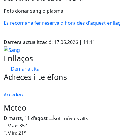
Pots donar sang o plasma.
Es recomana fer reserva d'hora des d'aquest enllaç
.
Facebook
X
Darrera actualització: 17.06.2026 | 11:11
Sang
Enllaços
Demana cita
Adreces i telèfons
Accedeix
Meteo
Dimarts, 11 d’agost
D
T.Màx: 35°
T
T.Min: 21°
T