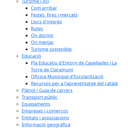
Turisme i oci
Com arribar
Festes, fires i mercats
Llocs d'interès
Rutes
On dormir
On menjar
Turisme sostenible
Educació
Pla Educatiu d'Entorn de Capellades i La
Torre de Claramunt
Oficina Municipal d'Escolarització
Recursos per a l'aprenentatge del català
Plànol / Guia de carrers
Transport públic
Equipaments
Empreses i comerços
Entitats i associacions
Informació geogràfica