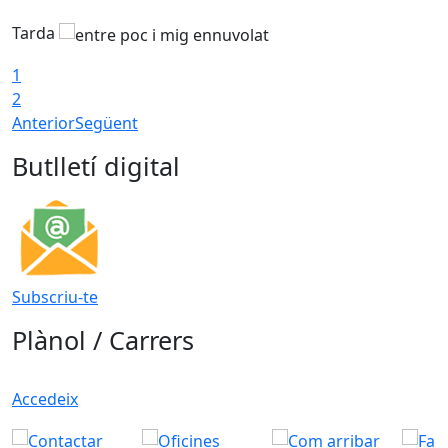
Tarda
T
1
2
Anterior
Següent
Butlletí digital
Subscriu-te
Plànol / Carrers
Accedeix