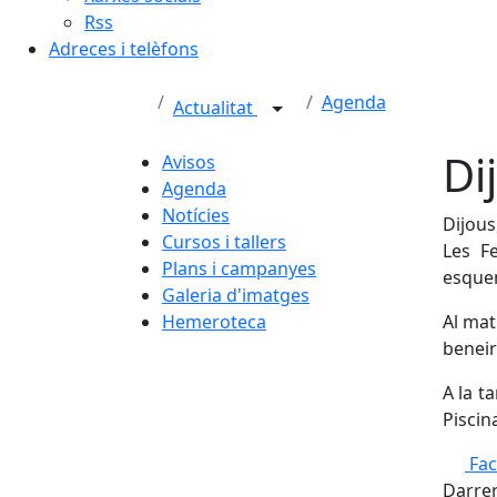
Rss
Adreces i telèfons
Agenda
Actualitat
Di
Avisos
Agenda
Notícies
Dijous
Cursos i tallers
Les F
Plans i campanyes
esque
Galeria d'imatges
Hemeroteca
Al mat
beneir 
A la ta
Piscin
Fa
Darrer