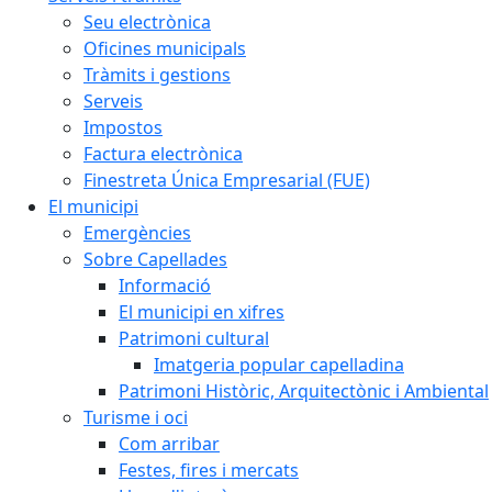
Seu electrònica
Oficines municipals
Tràmits i gestions
Serveis
Impostos
Factura electrònica
Finestreta Única Empresarial (FUE)
El municipi
Emergències
Sobre Capellades
Informació
El municipi en xifres
Patrimoni cultural
Imatgeria popular capelladina
Patrimoni Històric, Arquitectònic i Ambiental
Turisme i oci
Com arribar
Festes, fires i mercats