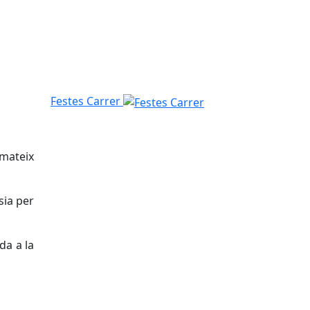
Festes Carrer
mateix
sia per
rda a la