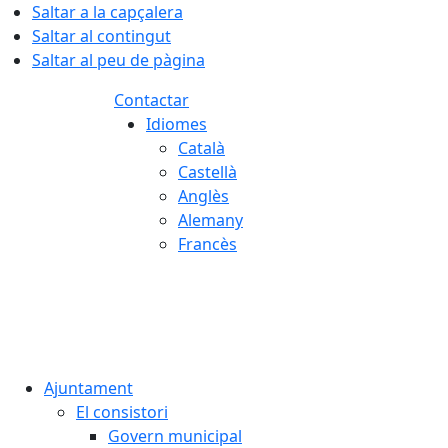
Saltar a la capçalera
Saltar al contingut
Saltar al peu de pàgina
Contactar
Idiomes
Català
Castellà
Anglès
Alemany
Francès
06.08.2026 | 02:33
Ajuntament
El consistori
Govern municipal