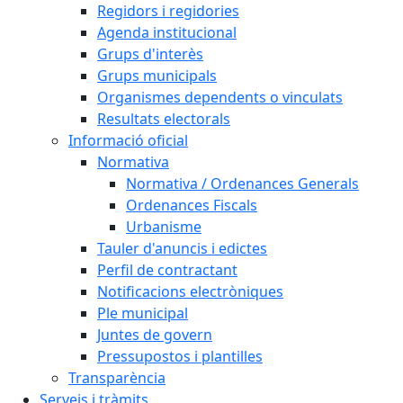
Regidors i regidories
Agenda institucional
Grups d'interès
Grups municipals
Organismes dependents o vinculats
Resultats electorals
Informació oficial
Normativa
Normativa / Ordenances Generals
Ordenances Fiscals
Urbanisme
Tauler d'anuncis i edictes
Perfil de contractant
Notificacions electròniques
Ple municipal
Juntes de govern
Pressupostos i plantilles
Transparència
Serveis i tràmits