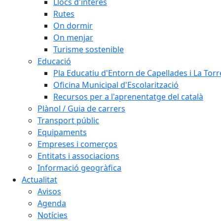
Llocs d'interès
Rutes
On dormir
On menjar
Turisme sostenible
Educació
Pla Educatiu d'Entorn de Capellades i La Tor
Oficina Municipal d'Escolarització
Recursos per a l'aprenentatge del català
Plànol / Guia de carrers
Transport públic
Equipaments
Empreses i comerços
Entitats i associacions
Informació geogràfica
Actualitat
Avisos
Agenda
Notícies