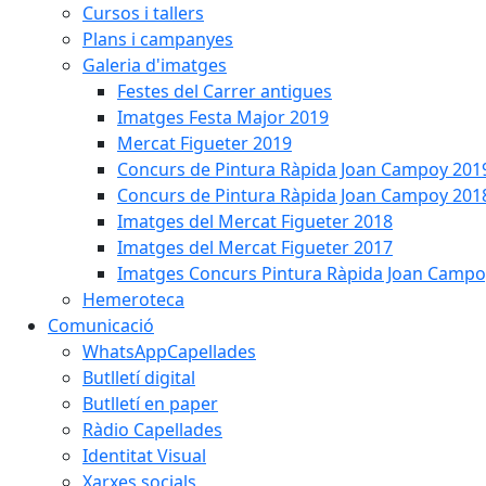
Cursos i tallers
Plans i campanyes
Galeria d'imatges
Festes del Carrer antigues
Imatges Festa Major 2019
Mercat Figueter 2019
Concurs de Pintura Ràpida Joan Campoy 201
Concurs de Pintura Ràpida Joan Campoy 201
Imatges del Mercat Figueter 2018
Imatges del Mercat Figueter 2017
Imatges Concurs Pintura Ràpida Joan Campo
Hemeroteca
Comunicació
WhatsAppCapellades
Butlletí digital
Butlletí en paper
Ràdio Capellades
Identitat Visual
Xarxes socials