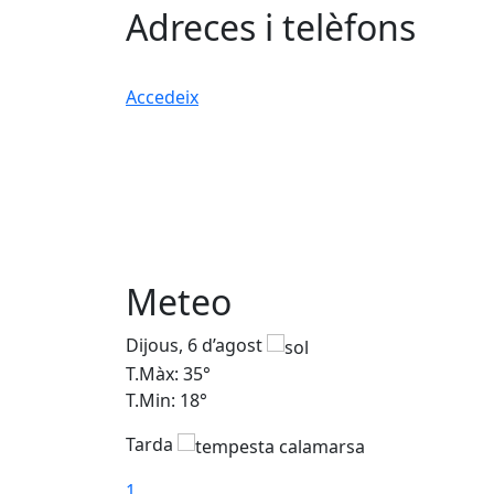
Adreces i telèfons
Accedeix
Meteo
Dijous, 6 d’agost
T.Màx: 35°
T.Min: 18°
Tarda
1