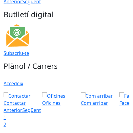
Anterior
Següent
Butlletí digital
Subscriu-te
Plànol / Carrers
Accedeix
Contactar
Oficines
Com arribar
Faceb
Anterior
Següent
1
2