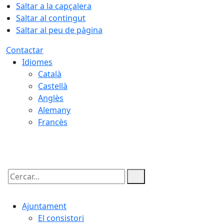
Saltar a la capçalera
Saltar al contingut
Saltar al peu de pàgina
Contactar
Idiomes
Català
Castellà
Anglès
Alemany
Francès
08.08.2026 | 02:08
Cercar:
Ajuntament
El consistori