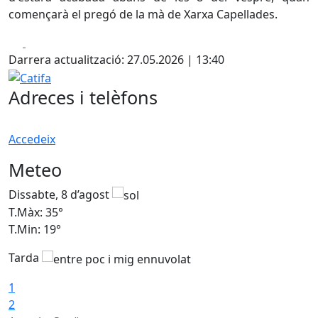
començarà el pregó de la mà de Xarxa Capellades.
Facebook
X
Darrera actualització: 27.05.2026 | 13:40
Catifa
Adreces i telèfons
Accedeix
Meteo
Dissabte, 8 d’agost
D
T.Màx: 35°
T
T.Min: 19°
T
Tarda
1
2