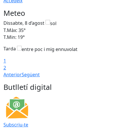
Accedeix
Meteo
Dissabte, 8 d’agost
D
T.Màx: 35°
T
T.Min: 19°
T
Tarda
1
2
Anterior
Següent
Butlletí digital
Subscriu-te