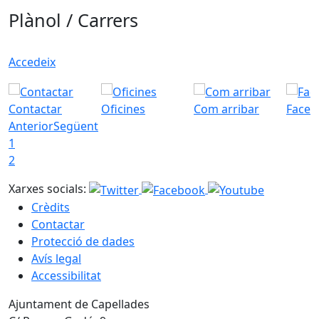
Plànol / Carrers
Accedeix
Contactar
Oficines
Com arribar
Faceb
Anterior
Següent
1
2
Xarxes socials:
Crèdits
Contactar
Protecció de dades
Avís legal
Accessibilitat
Ajuntament de Capellades