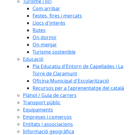
Turisme i oci
Com arribar
Festes, fires i mercats
Llocs d'interès
Rutes
On dormir
On menjar
Turisme sostenible
Educació
Pla Educatiu d'Entorn de Capellades i La
Torre de Claramunt
Oficina Municipal d'Escolarització
Recursos per a l'aprenentatge del català
Plànol / Guia de carrers
Transport públic
Equipaments
Empreses i comerços
Entitats i associacions
Informació geogràfica