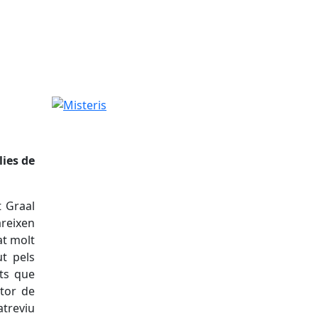
Misteris
lies de
t Graal
areixen
at molt
ut pels
nts que
ctor de
atreviu