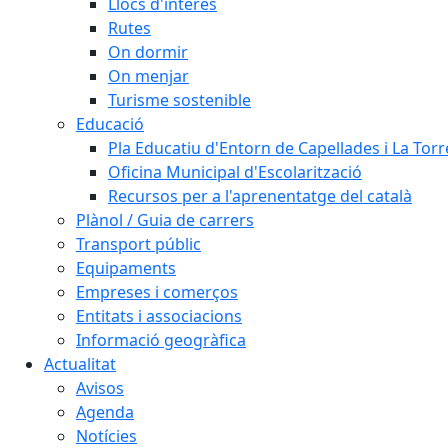
Llocs d'interès
Rutes
On dormir
On menjar
Turisme sostenible
Educació
Pla Educatiu d'Entorn de Capellades i La Tor
Oficina Municipal d'Escolarització
Recursos per a l'aprenentatge del català
Plànol / Guia de carrers
Transport públic
Equipaments
Empreses i comerços
Entitats i associacions
Informació geogràfica
Actualitat
Avisos
Agenda
Notícies