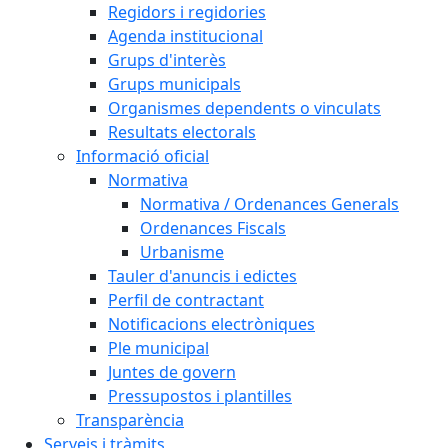
Regidors i regidories
Agenda institucional
Grups d'interès
Grups municipals
Organismes dependents o vinculats
Resultats electorals
Informació oficial
Normativa
Normativa / Ordenances Generals
Ordenances Fiscals
Urbanisme
Tauler d'anuncis i edictes
Perfil de contractant
Notificacions electròniques
Ple municipal
Juntes de govern
Pressupostos i plantilles
Transparència
Serveis i tràmits