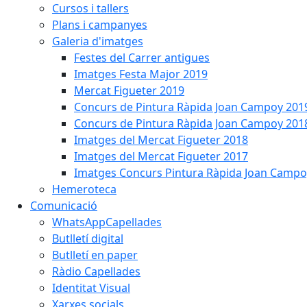
Cursos i tallers
Plans i campanyes
Galeria d'imatges
Festes del Carrer antigues
Imatges Festa Major 2019
Mercat Figueter 2019
Concurs de Pintura Ràpida Joan Campoy 201
Concurs de Pintura Ràpida Joan Campoy 201
Imatges del Mercat Figueter 2018
Imatges del Mercat Figueter 2017
Imatges Concurs Pintura Ràpida Joan Campo
Hemeroteca
Comunicació
WhatsAppCapellades
Butlletí digital
Butlletí en paper
Ràdio Capellades
Identitat Visual
Xarxes socials