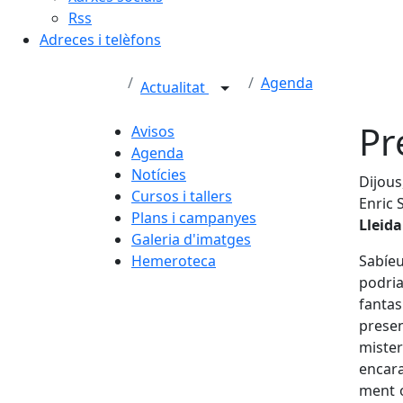
Rss
Adreces i telèfons
Agenda
Actualitat
Pr
Avisos
Agenda
Notícies
Dijous
Cursos i tallers
Enric 
Plans i campanyes
Lleida
Galeria d'imatges
Hemeroteca
Sabíeu
podria
fantas
presen
mister
encara
ment o