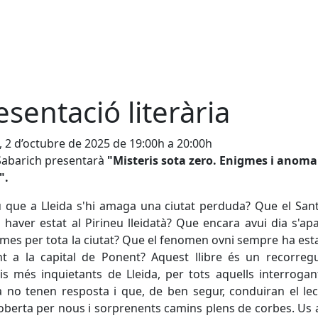
esentació literària
, 2 d’octubre de 2025 de 19:00h a 20:00h
Sabarich presentarà
"Misteris sota zero. Enigmes i anoma
".
 que a Lleida s'hi amaga una ciutat perduda? Que el San
 haver estat al Pirineu lleidatà? Que encara avui dia s'ap
mes per tota la ciutat? Que el fenomen ovni sempre ha est
t a la capital de Ponent? Aquest llibre és un recorreg
is més inquietants de Lleida, per tots aquells interroga
 no tenen resposta i que, de ben segur, conduiran el le
berta per nous i sorprenents camins plens de corbes. Us 