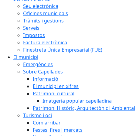
Seu electrònica
Oficines municipals
Tràmits i gestions
Serveis
Impostos
Factura electrònica
Finestreta Única Empresarial (FUE)
El municipi
Emergències
Sobre Capellades
Informació
El municipi en xifres
Patrimoni cultural
Imatgeria popular capelladina
Patrimoni Històric, Arquitectònic i Ambiental
Turisme i oci
Com arribar
Festes, fires i mercats