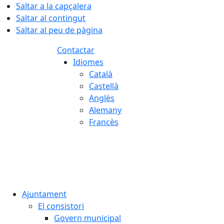
Saltar a la capçalera
Saltar al contingut
Saltar al peu de pàgina
Contactar
Idiomes
Català
Castellà
Anglès
Alemany
Francès
07.08.2026 | 16:17
Ajuntament
El consistori
Govern municipal