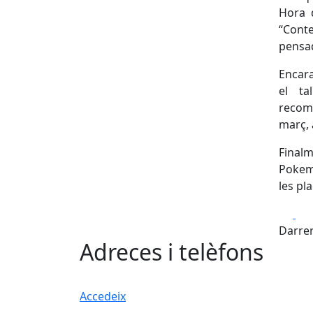
Hora 
“Conte
pensad
Encara
el ta
recoma
març, 
Finalm
Pokemó
les pl
Fa
Darrer
Adreces i telèfons
Accedeix