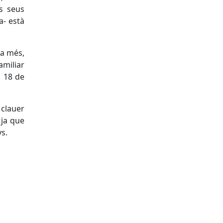
s seus
a- està
ta més,
miliar
s 18 de
 clauer
 ja que
ys.