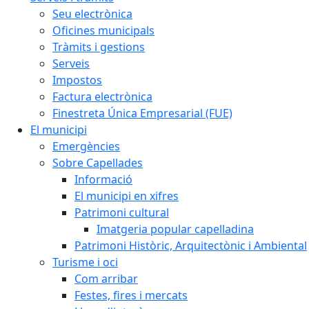
Seu electrònica
Oficines municipals
Tràmits i gestions
Serveis
Impostos
Factura electrònica
Finestreta Única Empresarial (FUE)
El municipi
Emergències
Sobre Capellades
Informació
El municipi en xifres
Patrimoni cultural
Imatgeria popular capelladina
Patrimoni Històric, Arquitectònic i Ambiental
Turisme i oci
Com arribar
Festes, fires i mercats