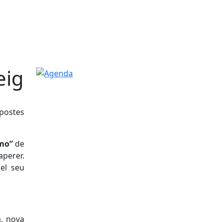
eig
Agenda
opostes
mo”
de
perer.
 el seu
a, nova