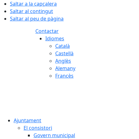
Saltar a la capçalera
Saltar al contingut
Saltar al peu de pàgina
Contactar
Idiomes
Català
Castellà
Anglès
Alemany
Francès
06.08.2026 | 20:05
Ajuntament
El consistori
Govern municipal