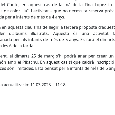
del Conte, en aquest cas de la mà de la Fina López i el
s de color lila”. L'activitat – que no necessita reserva prèvi
a per a infants de més de 4 anys.
 en aquesta clau s'ha de llegir la tercera proposta d'aques
ller d'àlbums il·lustrats. Aquesta és una activitat fa
nada per als infants de més de 5 anys. Es farà el dimart
a les 6 de la tarda.
ent, el dimarts 25 de març s'hi podrà anar per crear un
n amb el Pikachu. En aquest cas si que caldrà inscripció
aces són limitades. Està pensat per a infants de més de 6 an
cebook
X
a actualització: 11.03.2025 | 11:18