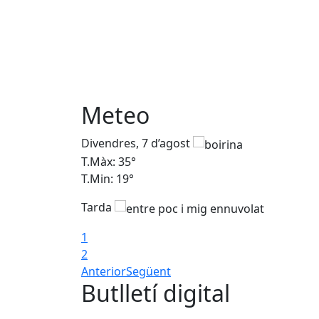
Meteo
Divendres, 7 d’agost
T.Màx: 35°
T.Min: 19°
Tarda
1
2
Anterior
Següent
Butlletí digital