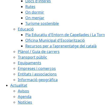
Llocs d'interès
Rutes
On dormir
On menjar
Turisme sostenible
Educació
Pla Educatiu d'Entorn de Capellades i La Tor
Oficina Municipal d'Escolarització
Recursos per a l'aprenentatge del català
Plànol / Guia de carrers
Transport públic
Equipaments
Empreses i comerços
Entitats i associacions
Informació geogràfica
Actualitat
Avisos
Agenda
Notícies