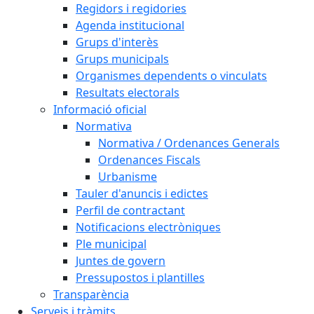
Regidors i regidories
Agenda institucional
Grups d'interès
Grups municipals
Organismes dependents o vinculats
Resultats electorals
Informació oficial
Normativa
Normativa / Ordenances Generals
Ordenances Fiscals
Urbanisme
Tauler d'anuncis i edictes
Perfil de contractant
Notificacions electròniques
Ple municipal
Juntes de govern
Pressupostos i plantilles
Transparència
Serveis i tràmits