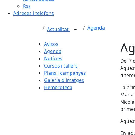
Rss
Adreces i telèfons
Agenda
Actualitat
Ag
Avisos
Agenda
Notícies
Del 7 
Cursos i tallers
Aquest
Plans i campanyes
difere
Galeria d'imatges
Hemeroteca
La pri
Maria
Nicola
primer
Aquest
En aqu