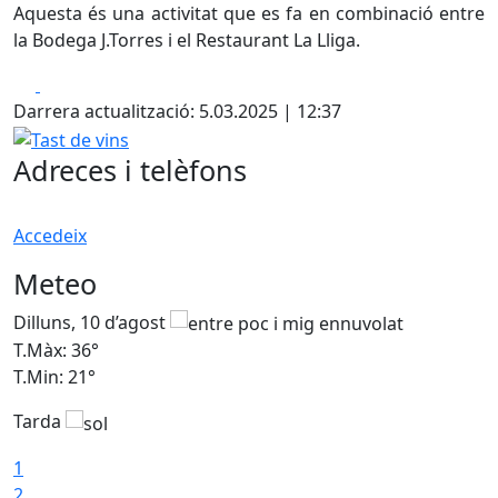
Aquesta és una activitat que es fa en combinació entre
la Bodega J.Torres i el Restaurant La Lliga.
Facebook
X
Darrera actualització: 5.03.2025 | 12:37
Tast de vins
Adreces i telèfons
Accedeix
Meteo
Dilluns, 10 d’agost
D
T.Màx: 36°
T
T.Min: 21°
T
Tarda
T
1
2