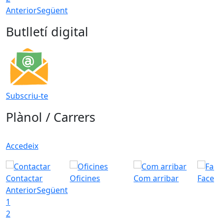
Anterior
Següent
Butlletí digital
Subscriu-te
Plànol / Carrers
Accedeix
Contactar
Oficines
Com arribar
Faceb
Anterior
Següent
1
2