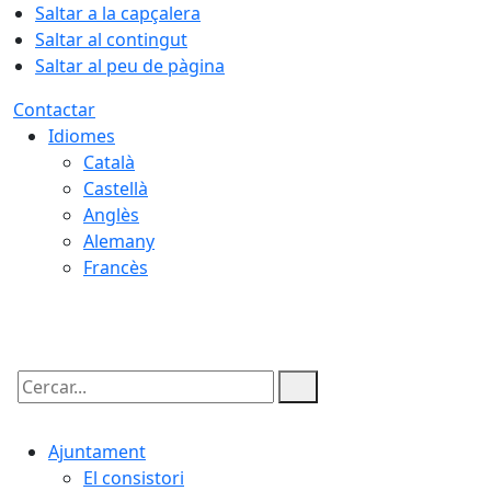
Saltar a la capçalera
Saltar al contingut
Saltar al peu de pàgina
Contactar
Idiomes
Català
Castellà
Anglès
Alemany
Francès
10.08.2026 | 10:22
Cercar:
Ajuntament
El consistori