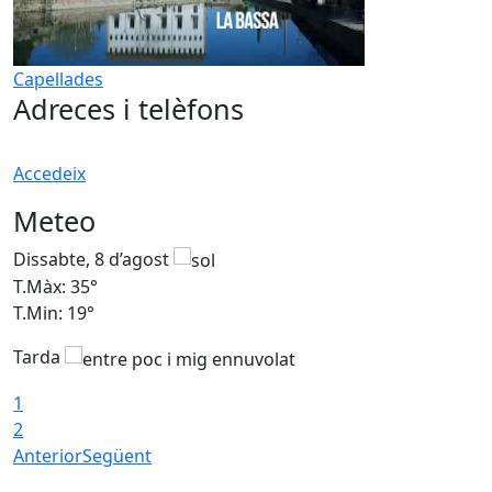
Capellades
Adreces i telèfons
Accedeix
Meteo
Dissabte, 8 d’agost
D
T.Màx: 35°
T
T.Min: 19°
T
Tarda
1
2
Anterior
Següent