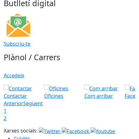
Butlletí digital
Subscriu-te
Plànol / Carrers
Accedeix
Contactar
Oficines
Com arribar
Faceb
Anterior
Següent
1
2
Xarxes socials:
Crèdits