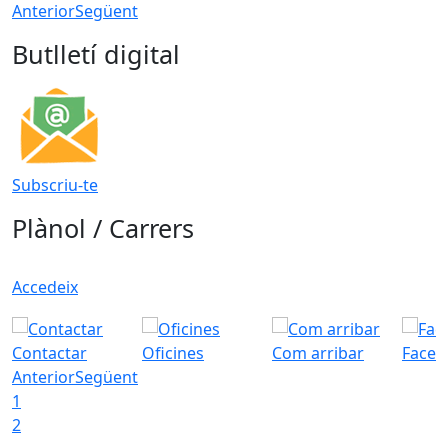
Anterior
Següent
Butlletí digital
Subscriu-te
Plànol / Carrers
Accedeix
Contactar
Oficines
Com arribar
Faceb
Anterior
Següent
1
2